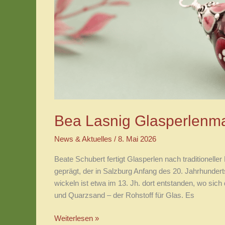
trifft
Bea Lasnig Glasperlenma
News & Aktuelles
/
8. Mai 2026
Beate Schubert fertigt Glasperlen nach traditionell
geprägt, der in Salzburg Anfang des 20. Jahrhunder
wickeln ist etwa im 13. Jh. dort entstanden, wo si
und Quarzsand – der Rohstoff für Glas. Es
Bea
Weiterlesen »