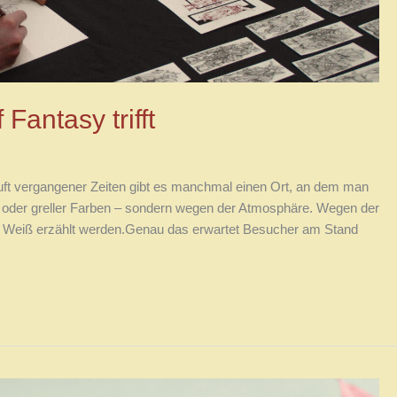
Fantasy trifft
 vergangener Zeiten gibt es manchmal einen Ort, an dem man
sik oder greller Farben – sondern wegen der Atmosphäre. Wegen der
uf Weiß erzählt werden.Genau das erwartet Besucher am Stand