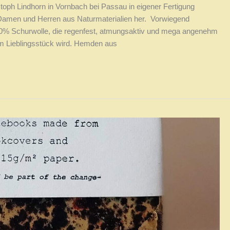
oph Lindhorn in Vornbach bei Passau in eigener Fertigung
Damen und Herren aus Naturmaterialien her. Vorwiegend
00% Schurwolle, die regenfest, atmungsaktiv und mega angenehm
m Lieblingsstück wird. Hemden aus