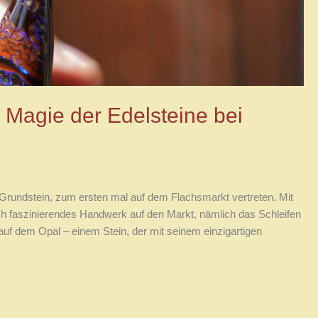
e Magie der Edelsteine bei
 Grundstein, zum ersten mal auf dem Flachsmarkt vertreten. Mit
eich faszinierendes Handwerk auf den Markt, nämlich das Schleifen
auf dem Opal – einem Stein, der mit seinem einzigartigen