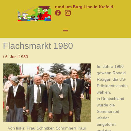
Zum
rund um Burg Linn in Krefeld
Inhalt
springen
Flachsmarkt 1980
/
6. Juni 1980
Im Jahre 1980
gewann Ronald
Reagan die US-
Präsidentschafts
wahlen,
in Deutschland
wurde die
Sommerzeit
wieder
eingeführt
von links: Frau Schnitker, Schirmherr Paul
und der